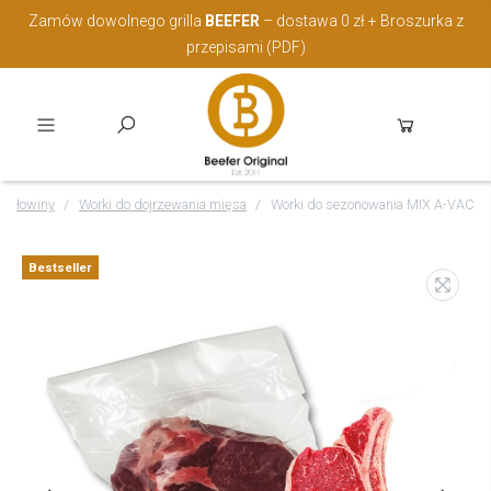
Zamów dowolnego grilla
BEEFER
– dostawa 0 zł + Broszurka z
przepisami (PDF)
 wołowiny
Worki do dojrzewania mięsa
Worki do sezonowania MIX A-VAC
Bestseller