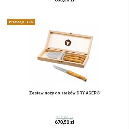
Promocja -10%
Zestaw noży do steków DRY AGER®
745,00 zł
670,50 zł