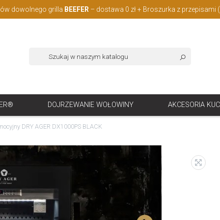
w dowolnego grilla
BEEFER
– dostawa 0 zł + Broszurka z przepisami 
FER®
DOJRZEWANIE WOŁOWINY
AKCESORIA KU
omocyjny DRY AGER DX1000PS BLACK