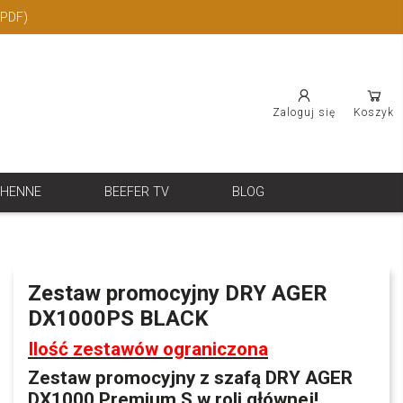
(PDF)
Zaloguj się
Koszyk
CHENNE
BEEFER TV
BLOG
Zestaw promocyjny DRY AGER
DX1000PS BLACK
Ilość zestawów ograniczona
Zestaw promocyjny z szafą DRY AGER
DX1000 Premium S w roli głównej!