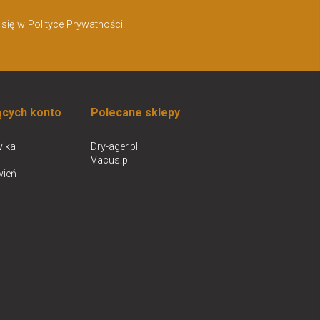
ię w Polityce Prywatności.
ących konto
Polecane sklepy
ika
Dry-ager.pl
Vacus.pl
wień