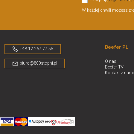
Akceptuję
regulamin
i
p
W każdej chwili możesz zr
Beefer PL
+48 12 267 77 55
O nas
biuro@800stopni.pl
Beefer TV
Kontakt z nami