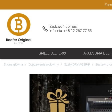
Zamó
Zadzwoń do nas
Infolinia: +48 12 267 77 55
GRILLE BEEFER®
AKCESORIA BEE
Strona główna
Dojrzewanie wołowiny
Szafy DRY AGER®
Zestaw pr