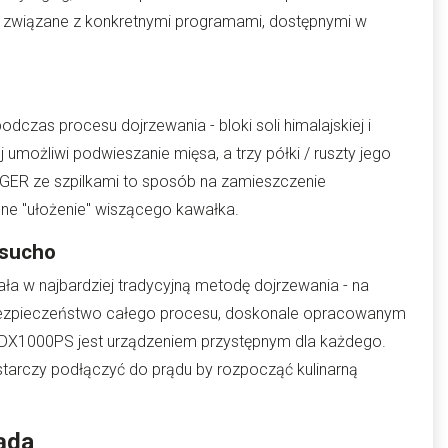
sy związane z konkretnymi programami, dostępnymi w
dczas procesu dojrzewania - bloki soli himalajskiej i
 umożliwi podwieszanie mięsa, a trzy półki / ruszty jego
GER ze szpilkami to sposób na zamieszczenie
dne "ułożenie" wiszącego kawałka.
 sucho
w najbardziej tradycyjną metodę dojrzewania - na
 bezpieczeństwo całego procesu, doskonale opracowanym
DX1000PS jest urządzeniem przystępnym dla każdego.
starczy podłączyć do prądu by rozpocząć kulinarną
ąda