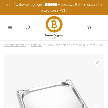
Zamów dowolnego grilla
BEEFER
– dostawa 0 zł + Broszurka z
przepisami (PDF)
Akcesoria Beefer®
Seria XL
Taca GN ze stali nierdzewnej 20 mm XL BEE