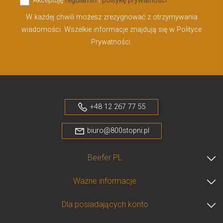
Akceptuję
regulamin
i
politykę prywatności
W każdej chwili możesz zrezygnować z otrzymywania
wiadomości. Wszelkie informacje znajdują się w Polityce
Prywatności.
+48 12 267 77 55
biuro@800stopni.pl
Beefer PL
Ważne informacje
Dla posiadających konto