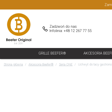
Zamó
Zadzwoń do nas
Infolinia: +48 12 267 77 55
GRILLE BEEFER®
AKCESORIA BEE
Strona główna
Akcesoria Beefer®
Seria ONE
Uchwyt do tacy gastro