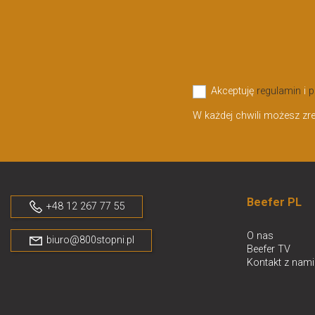
Akceptuję
regulamin
i
p
W każdej chwili możesz zr
Beefer PL
+48 12 267 77 55
O nas
biuro@800stopni.pl
Beefer TV
Kontakt z nami