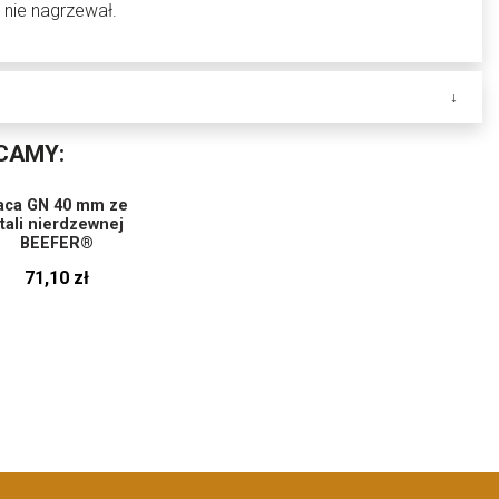
 nie nagrzewał.
CAMY:
aca GN 40 mm ze
tali nierdzewnej
BEEFER®
71,10 zł