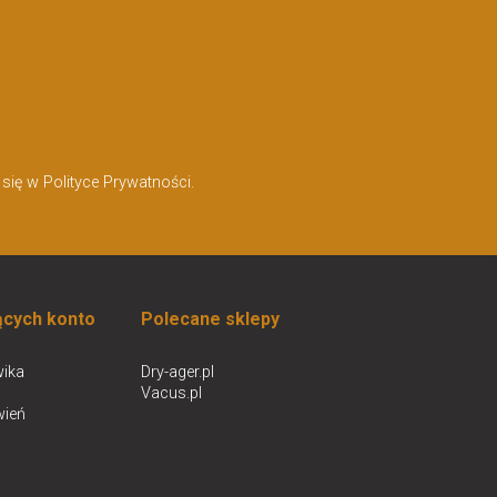
ię w Polityce Prywatności.
ących konto
Polecane sklepy
ika
Dry-ager.pl
Vacus.pl
wień