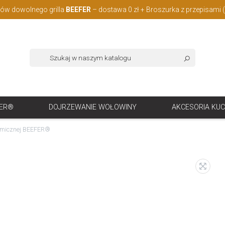
w dowolnego grilla
BEEFER
– dostawa 0 zł + Broszurka z przepisami 
FER®
DOJRZEWANIE WOŁOWINY
AKCESORIA KU
nomicznej BEEFER®