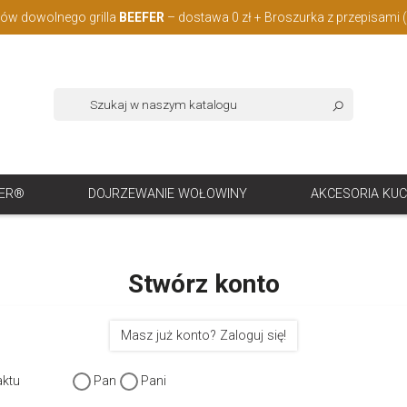
w dowolnego grilla
BEEFER
– dostawa 0 zł + Broszurka z przepisami 
FER®
DOJRZEWANIE WOŁOWINY
AKCESORIA KU
Stwórz konto
Masz już konto? Zaloguj się!
Pan
Pani
aktu