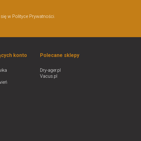
ię w Polityce Prywatności.
ących konto
Polecane sklepy
ika
Dry-ager.pl
Vacus.pl
wień