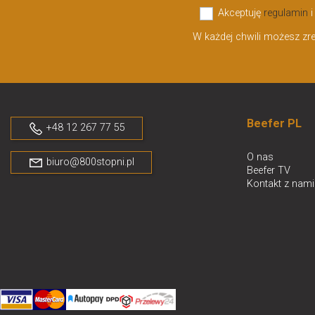
Akceptuję
regulamin
W każdej chwili możesz zr
Beefer PL
+48 12 267 77 55
O nas
biuro@800stopni.pl
Beefer TV
Kontakt z nami