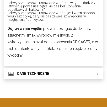
uchwyty zaczepowe ustawione w górę - w tym układzie z
łatwością powiesisz pętka kiełbas bez używania
dodatkowych haków "S".
uchwyty zaczepowe ustawione w dół - jeśli w ten sposób
wsuniesz półkę, pary kiełbas zawiesisz wygodnie w
"zagłębieniu" uchwytów.
Dojrzewanie wędlin
pozwala osiągać doskonały,
szlachetny smak wyrobów mięsnych. Z
wykorzystaniem szaf do sezonowania DRY AGER, a w
nich opatentowanych półek, proces ten będzie prosty i
wygodny.
DANE TECHNICZNE