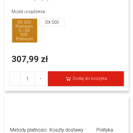
Model urządzenia::
DX 500 
DX 500
Premium 
S / DX 
500 
Premium
307,99 zł
Dodaj do koszyka
-
+
Metody płatności
Koszty dostawy
Polityka