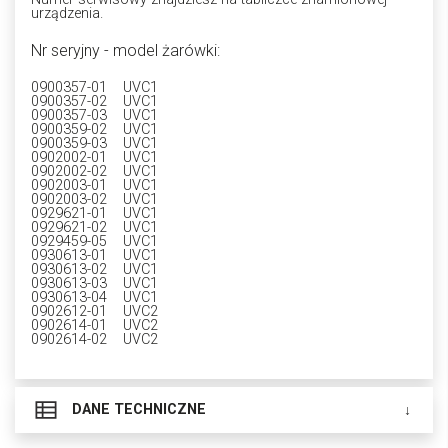
urządzenia.
Nr seryjny - model żarówki:
0900357-01 UVC1
0900357-02 UVC1
0900357-03 UVC1
0900359-02 UVC1
0900359-03 UVC1
0902002-01 UVC1
0902002-02 UVC1
0902003-01 UVC1
0902003-02 UVC1
0929621-01 UVC1
0929621-02 UVC1
0929459-05 UVC1
0930613-01 UVC1
0930613-02 UVC1
0930613-03 UVC1
0930613-04 UVC1
0902612-01 UVC2
0902614-01 UVC2
0902614-02 UVC2
DANE TECHNICZNE